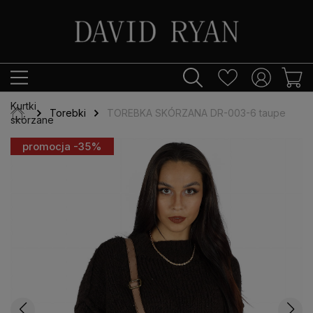
Kurtki
Torebki
TOREBKA SKÓRZANA DR-003-6 taupe
skórzane
promocja -35%