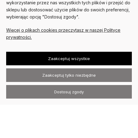
wykorzystanie przez nas wszystkich tych plików i przejść do
PŁATNOŚCI I DOSTAWA
sklepu lub dostosować użycie plików do swoich preferencji,
wybierając opcję "Dostosuj zgody".
O NAS
Więcej o plikach cookies przeczytasz w naszej Polityce
prywatności.
Zaakceptuj wszystkie
Kurtki skórzane David Ryan ©
2026
Wszystkie prawa zastrzeżone
.
Zaakceptuj tylko niezbędne
Sklep internetowy Shoper.pl
Szablon Avant
Dostosuj zgody
Realizacja:
Increo Studio