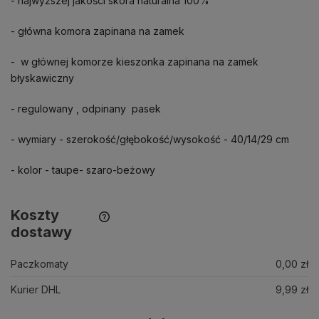
- najwyższej jakości skóra naturalna 100%
- główna komora zapinana na zamek
- w głównej komorze kieszonka zapinana na zamek
błyskawiczny
- regulowany , odpinany pasek
- wymiary - szerokość/głębokość/wysokość - 40/14/29 cm
- kolor - taupe- szaro-beżowy
Koszty
dostawy
Paczkomaty
0,00 zł
Kurier DHL
9,99 zł