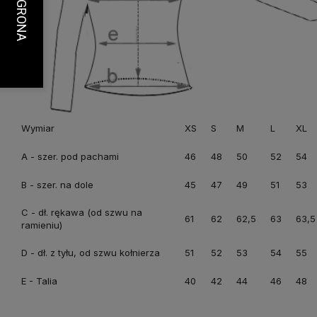
Wymiar
XS
S
M
L
XL
A - szer. pod pachami
46
48
50
52
54
B - szer. na dole
45
47
49
51
53
C - dł. rękawa (od szwu na
61
62
62,5
63
63,5
ramieniu)
D - dł. z tyłu, od szwu kołnierza
51
52
53
54
55
E - Talia
40
42
44
46
48