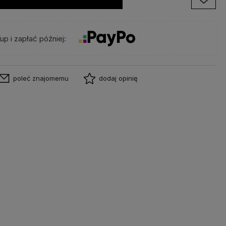
up i zapłać później:
poleć znajomemu
dodaj opinię