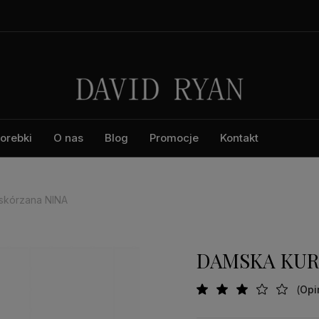
orebki
O nas
Blog
Promocje
Kontakt
skórzana NINA
DAMSKA KUR
(
Opi