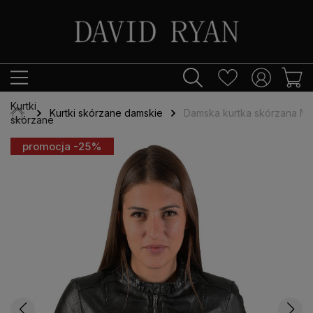
Kurtki
Kurtki skórzane damskie
Damska kurtka skórzana MI
skórzane
promocja -25%