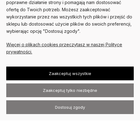
poprawne działanie strony i pomagają nam dostosować
MOJE KONTO
ofertę do Twoich potrzeb. Możesz zaakceptować
wykorzystanie przez nas wszystkich tych plików i przejść do
PŁATNOŚCI I DOSTAWA
sklepu lub dostosować użycie plików do swoich preferencji,
wybierając opcję "Dostosuj zgody".
O NAS
Więcej o plikach cookies przeczytasz w naszej Polityce
prywatności.
Zaakceptuj wszystkie
Kurtki skórzane David Ryan ©
2026
Wszystkie prawa zastrzeżone
.
Zaakceptuj tylko niezbędne
Sklep internetowy Shoper.pl
Szablon Avant
Dostosuj zgody
Realizacja:
Increo Studio