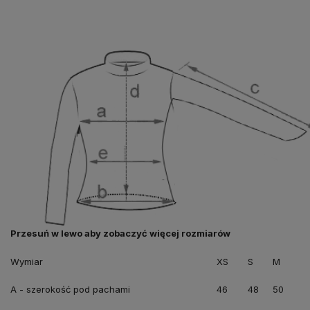
Wymiar
XS
S
M
A - szerokość pod pachami
46
48
50