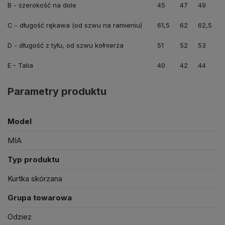
B - szerokość na dole
45
47
49
C - długość rękawa (od szwu na ramieniu)
61,5
62
62,5
D - długość z tyłu, od szwu kołnierza
51
52
53
E - Talia
40
42
44
Parametry produktu
Model
MIA
Typ produktu
Kurtka skórzana
Grupa towarowa
Odziez