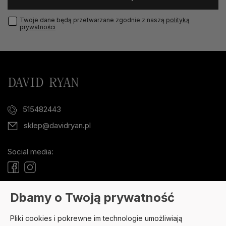
Twoje dane będą przetwarzane zgodnie z naszą
polityką
prywatności
515482443
sklep@davidryan.pl
Social media:
Dbamy o Twoją prywatność
POMOC
Pliki cookies i pokrewne im technologie umożliwiają