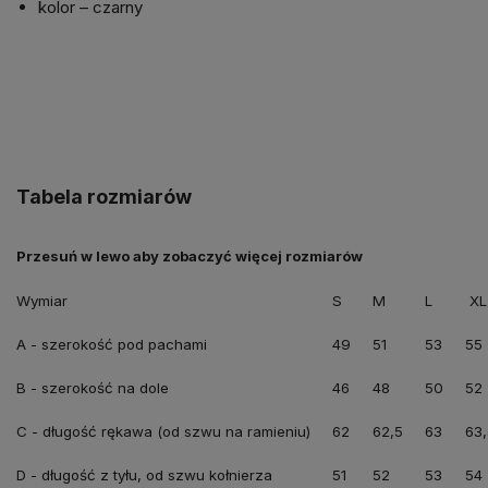
kolor – czarny
Tabela rozmiarów
Wymiar
S
M
L
XL
A - szerokość pod pachami
49
51
53
55
B - szerokość na dole
46
48
50
52
C - długość rękawa (od szwu na ramieniu)
62
62,5
63
63,
D - długość z tyłu, od szwu kołnierza
51
52
53
54