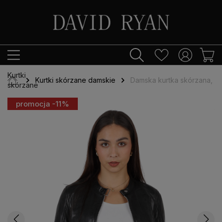
Kurtki
Kurtki skórzane damskie
Damska kurtka skórzana, M
skórzane
promocja -11%