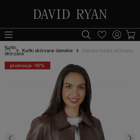
Kurtki
Kurtki skórzane damskie
Damska kurtka skórzana, B
skórzane
promocja -10%