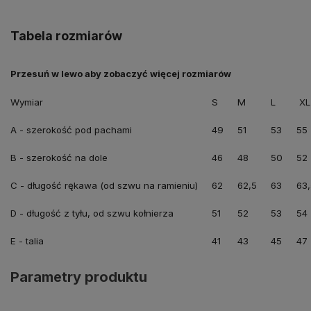
Tabela rozmiarów
Wymiar
S
M
L
XL
A - szerokość pod pachami
49
51
53
55
B - szerokość na dole
46
48
50
52
C - długość rękawa (od szwu na ramieniu)
62
62,5
63
63,
D - długość z tyłu, od szwu kołnierza
51
52
53
54
E - talia
41
43
45
47
Parametry produktu