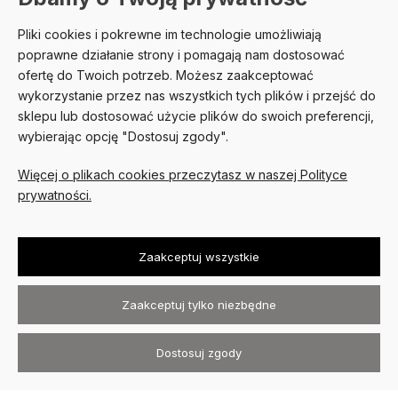
Pliki cookies i pokrewne im technologie umożliwiają
POMOC
poprawne działanie strony i pomagają nam dostosować
ofertę do Twoich potrzeb. Możesz zaakceptować
MOJE KONTO
wykorzystanie przez nas wszystkich tych plików i przejść do
sklepu lub dostosować użycie plików do swoich preferencji,
PŁATNOŚCI I DOSTAWA
wybierając opcję "Dostosuj zgody".
O NAS
Więcej o plikach cookies przeczytasz w naszej Polityce
prywatności.
Zaakceptuj wszystkie
Zaakceptuj tylko niezbędne
Kurtki skórzane David Ryan ©
2026
Wszystkie prawa zastrzeżone
.
Dostosuj zgody
Sklep internetowy Shoper.pl
Szablon Avant
Realizacja:
Increo Studio