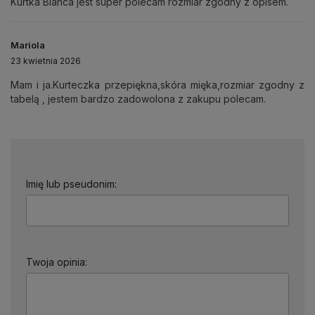
Kurtka Bianca jest super polecam rozmiar zgodny z opisem.
Mariola
23 kwietnia 2026
Mam i ja.Kurteczka przepiękna,skóra mięka,rozmiar zgodny z
tabelą , jestem bardzo zadowolona z zakupu polecam.
Imię lub pseudonim:
Twoja opinia: