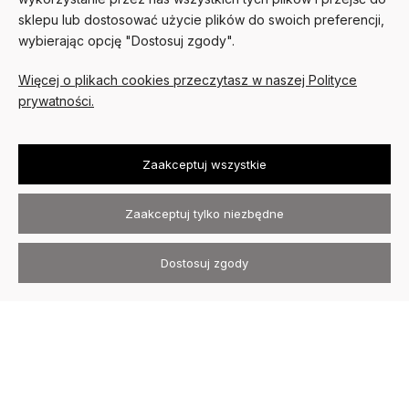
PŁATNOŚCI I DOSTAWA
sklepu lub dostosować użycie plików do swoich preferencji,
wybierając opcję "Dostosuj zgody".
O NAS
Więcej o plikach cookies przeczytasz w naszej Polityce
prywatności.
Zaakceptuj wszystkie
Kurtki skórzane David Ryan ©
2026
Wszystkie prawa zastrzeżone
.
Zaakceptuj tylko niezbędne
Sklep internetowy Shoper.pl
Szablon Avant
Dostosuj zgody
Realizacja:
Increo Studio