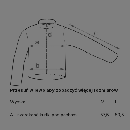
Wymiar
M
L
A - szerokość kurtki pod pachami
57,5
59,5
B - szerokość kurtki na dole
52,5
54,5