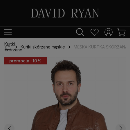
Kurtki
Kurtki skórzane męskie
MĘSKA KURTKA SKÓRZANA DY
skórzane
promocja -10%