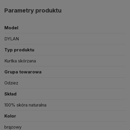
Parametry produktu
C - długość rękawa (od szwu na ramieniu)
66
67
D - długość z tyłu, od szwu kołnierza
64
65
Model
DYLAN
Typ produktu
Kurtka skórzana
Grupa towarowa
Odziez
Skład
100% skóra naturalna
Kolor
brązowy