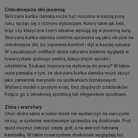
Chłodniejsze dni jesienią
Skórzana kurtka damska może być noszona w każdą porę
roku, łącząc się z różnymi stylizacjami. Kolory takie jak beż,
brąz czy klasyczna czerń idealnie wpisują się w jesienną aurę.
Skórzana kurtka damska świetnie sprawdza się jako okrycie na
chłodniejsze dni, bo zapewnia komfort i styl w każdej sytuacji.
W casualowych outfitach skóra naturalna świetnie wygląda w
towarzystwie grubego swetra, klasycznych spodni i
sztybletów. Szukasz inspiracji na stylizację do pracy? W takim
razie pamiętaj o tym, że skórzana kurtka damska może służyć
jako zamiennik marynarki na spotkaniach biznesowych.
Wybierz model o prostym kroju, bez zbędnych ozdobników.
Połącz go z ołówkową spódnicą lub eleganckimi spodniami.
Zima i warstwy
Choć skóra sama w sobie może nie wystarczyć na siarczyste
mrozy, w systemie warstwowym sprawdza się doskonale. Pod
spód możesz założyć ciepły golf, a na wierzch futrzaną
kamizelkę. W takim towarzystwie doskonale wyglądają też