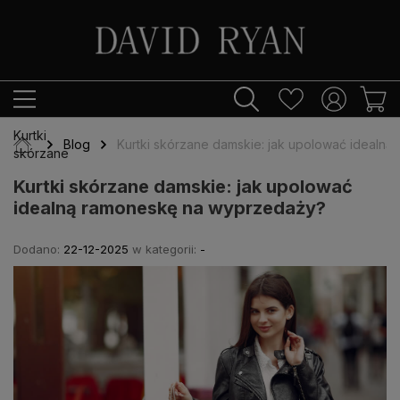
Kurtki
Blog
Kurtki skórzane damskie: jak upolować idealn
skórzane
Kurtki skórzane damskie: jak upolować
idealną ramoneskę na wyprzedaży?
Dodano:
22-12-2025
w kategorii:
-