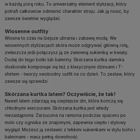
w każdą porę roku. To uniwersalny element stylizacji, który
potrafi całkowicie odmienić charakter stroju. Jak ją nosić, by
zawsze świetnie wyglądać.
Wiosenne outfity
Wiosna to czas na lżejsze ubrania i zabawę modą. We
wiosennych stylizacjach skóra może odgrywać główną rolę,
zwłaszcza jeśli połączysz ją ze zwiewną sukienką w kwiaty.
Dodaj do tego botki lub baleriny. Skórzana kurtka damska
doskonale komponuje się też z klasycznymi dżinsami i T-
shirtem - tworzy swobodny outfit na co dzień. To zestaw, który
zawsze się sprawdzi.
Skórzana kurtka latem? Oczywiście, że tak!
Nawet latem zdarzają się cieplejsze dni, które kończą się
chłodnymi wieczorami. Skórzana kurtka jest wtedy
niezastąpiona. Zarzucona na ramiona podczas spaceru po
molo czy ogniska ze znajomymi, zapewnia ciepło i stylowy
wygląd. Możesz ją zestawić z lekkimi sukienkami w stylu boho i
balerinami - masz pełną dowolność.