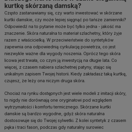
kurtkę skórzaną damską?
Często zastanawiamy się, czy warto inwestować w
skórzane
kurtki damskie
, czy może lepiej sięgnąć po tańsze zamienniki?
Odpowiedź na to pytanie może być tylko jedna - jakość ma
znaczenie. Skóra naturalna to materiał szlachetny, który
żyje
razem z właścicielką. W przeciwieństwie do syntetyków
zapewnia ona odpowiednią cyrkulację powietrza, co jest
niezwykle ważne dla wygody noszenia. Oprócz tego skóra
licowa jest trwała, co czyni ją inwestycją na długie lata. Co
więcej, z czasem nabiera szlachetnej patyny, stając się
unikalnym zapisem Twojej historii. Kiedy zakładasz taką kurtkę,
czujesz, że leży ona niczym druga skóra.
Chociaż na rynku dostępnych jest wiele modeli z imitacji skóry,
to nigdy nie dorównają one oryginałowi pod względem
wytrzymałości i komfortu termicznego. Skórzane kurtki
damskie są bardzo wygodne, gdyż skóra naturalna
dostosowuje się do Twojej sylwetki. Z kolei syntetyk z czasem
pęka i traci fason, podczas gdy naturalny surowiec