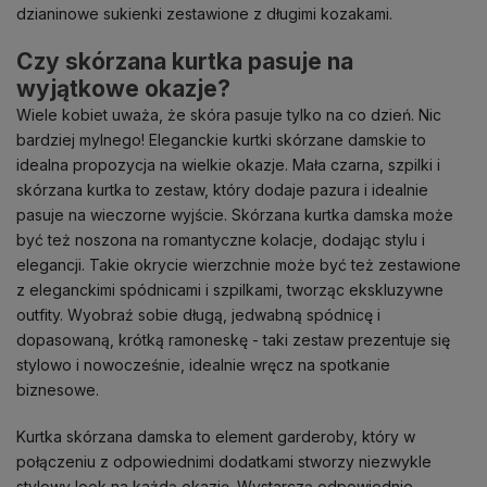
dzianinowe sukienki zestawione z długimi kozakami.
Czy skórzana kurtka pasuje na
wyjątkowe okazje?
Wiele kobiet uważa, że skóra pasuje tylko na co dzień. Nic
bardziej mylnego! Eleganckie kurtki skórzane damskie to
idealna propozycja na wielkie okazje. Mała czarna, szpilki i
skórzana kurtka to zestaw, który dodaje pazura i idealnie
pasuje na wieczorne wyjście. Skórzana kurtka damska może
być też noszona na romantyczne kolacje, dodając stylu i
elegancji. Takie okrycie wierzchnie może być też zestawione
z eleganckimi spódnicami i szpilkami, tworząc ekskluzywne
outfity. Wyobraź sobie długą, jedwabną spódnicę i
dopasowaną, krótką ramoneskę - taki zestaw prezentuje się
stylowo i nowocześnie, idealnie wręcz na spotkanie
biznesowe.
Kurtka skórzana damska to element garderoby, który w
połączeniu z odpowiednimi dodatkami stworzy niezwykle
stylowy look na każdą okazję. Wystarczą odpowiednie