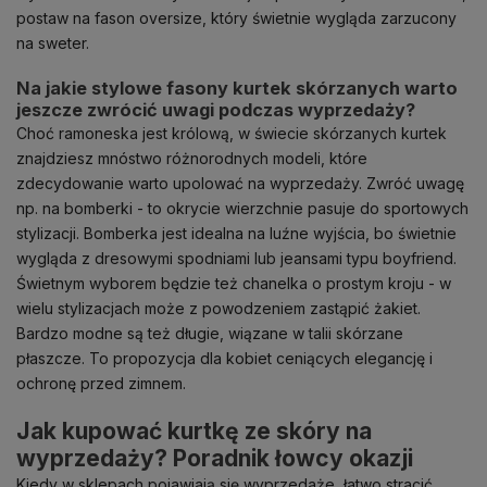
postaw na fason oversize, który świetnie wygląda zarzucony
na sweter.
Na jakie stylowe fasony kurtek skórzanych warto
jeszcze zwrócić uwagi podczas wyprzedaży?
Choć ramoneska jest królową, w świecie skórzanych kurtek
znajdziesz mnóstwo różnorodnych modeli, które
zdecydowanie warto upolować na wyprzedaży. Zwróć uwagę
np. na bomberki - to okrycie wierzchnie pasuje do sportowych
stylizacji. Bomberka jest idealna na luźne wyjścia, bo świetnie
wygląda z dresowymi spodniami lub jeansami typu boyfriend.
Świetnym wyborem będzie też chanelka o prostym kroju - w
wielu stylizacjach może z powodzeniem zastąpić żakiet.
Bardzo modne są też długie, wiązane w talii skórzane
płaszcze. To propozycja dla kobiet ceniących elegancję i
ochronę przed zimnem.
Jak kupować kurtkę ze skóry na
wyprzedaży? Poradnik łowcy okazji
Kiedy w sklepach pojawiają się wyprzedaże, łatwo stracić