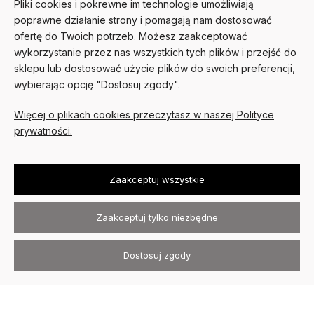
Pliki cookies i pokrewne im technologie umożliwiają
POMOC
poprawne działanie strony i pomagają nam dostosować
ofertę do Twoich potrzeb. Możesz zaakceptować
MOJE KONTO
wykorzystanie przez nas wszystkich tych plików i przejść do
sklepu lub dostosować użycie plików do swoich preferencji,
PŁATNOŚCI I DOSTAWA
wybierając opcję "Dostosuj zgody".
O NAS
Więcej o plikach cookies przeczytasz w naszej Polityce
prywatności.
Zaakceptuj wszystkie
Zaakceptuj tylko niezbędne
Kurtki skórzane David Ryan ©
2026
Wszystkie prawa zastrzeżone
.
Dostosuj zgody
Sklep internetowy Shoper.pl
Szablon Avant
Realizacja:
Increo Studio