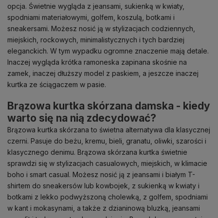
opcja. Świetnie wygląda z jeansami, sukienką w kwiaty,
spodniami materiałowymi, golfem, koszulą, botkami i
sneakersami. Możesz nosić ją w stylizacjach codziennych,
miejskich, rockowych, minimalistycznych i tych bardziej
eleganckich. W tym wypadku ogromne znaczenie mają detale.
Inaczej wygląda krótka ramoneska zapinana skośnie na
zamek, inaczej dłuższy model z paskiem, a jeszcze inaczej
kurtka ze ściągaczem w pasie.
Brązowa kurtka skórzana damska - kiedy
warto się na nią zdecydować?
Brązowa kurtka skórzana to świetna alternatywa dla klasycznej
czerni. Pasuje do beżu, kremu, bieli, granatu, oliwki, szarości i
klasycznego denimu. Brązowa skórzana kurtka świetnie
sprawdzi się w stylizacjach casualowych, miejskich, w klimacie
boho i smart casual. Możesz nosić ją z jeansami i białym T-
shirtem do sneakersów lub kowbojek, z sukienką w kwiaty i
botkami z lekko podwyższoną cholewką, z golfem, spodniami
w kant i mokasynami, a także z dzianinową bluzką, jeansami