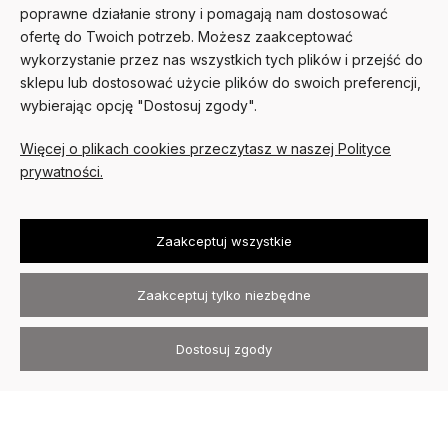
poprawne działanie strony i pomagają nam dostosować
ofertę do Twoich potrzeb. Możesz zaakceptować
MOJE KONTO
wykorzystanie przez nas wszystkich tych plików i przejść do
sklepu lub dostosować użycie plików do swoich preferencji,
PŁATNOŚCI I DOSTAWA
wybierając opcję "Dostosuj zgody".
O NAS
Więcej o plikach cookies przeczytasz w naszej Polityce
prywatności.
Zaakceptuj wszystkie
Zaakceptuj tylko niezbędne
Kurtki skórzane David Ryan ©
2026
Wszystkie prawa zastrzeżone
.
Dostosuj zgody
Sklep internetowy Shoper.pl
Szablon Avant
Realizacja:
Increo Studio