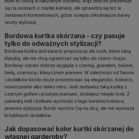
mom fit i torbą w naturalnym odcieniu. Brąz dobrze prezentuje
się na osobach o ciepłej karnacji, ale sprawdza się też w
zestawach kontrastowych, gdzie ociepla chłodniejsze barwy
reszty stylizacji.
Bordowa kurtka skórzana - czy pasuje
tylko do odważnych stylizacji?
Bordowa kurtka skórzana to propozycja dla osób, które lubią
klasykę, ale nie chcą ograniczać się tylko do czerni i brązu.
Bordowy odcień dobrze wygląda z czernią, granatem, beżem,
bielą, szarością i klasycznym jeansem. W zależności od fasonu
i dodatków bordo może prezentować się elegancko, kobieco,
nowocześnie albo lekko retro. Jeśli zestawisz taką kurtkę z
czarnym golfem i prostymi jeansami, dostajesz miejski look. Z
sukienką midi i botkami wychodzi z tego bardziej kobieca,
jesienna stylizacja. Bordo wyróżni Cię na ulicy, ale nie wymusza
krzykliwych dodatków.
Jak dopasować kolor kurtki skórzanej do
własnej garderoby?