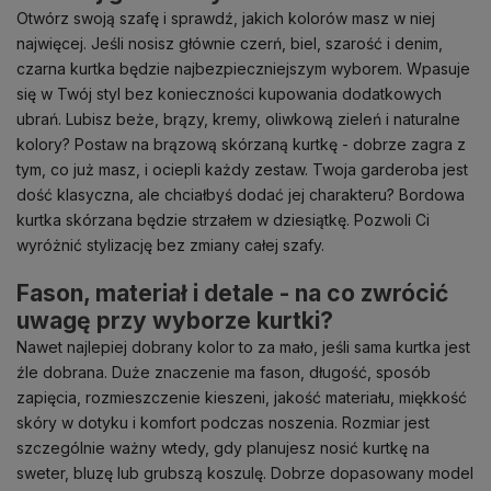
Otwórz swoją szafę i sprawdź, jakich kolorów masz w niej
najwięcej. Jeśli nosisz głównie czerń, biel, szarość i denim,
czarna kurtka będzie najbezpieczniejszym wyborem. Wpasuje
się w Twój styl bez konieczności kupowania dodatkowych
ubrań. Lubisz beże, brązy, kremy, oliwkową zieleń i naturalne
kolory? Postaw na brązową skórzaną kurtkę - dobrze zagra z
tym, co już masz, i ociepli każdy zestaw. Twoja garderoba jest
dość klasyczna, ale chciałbyś dodać jej charakteru? Bordowa
kurtka skórzana będzie strzałem w dziesiątkę. Pozwoli Ci
wyróżnić stylizację bez zmiany całej szafy.
Fason, materiał i detale - na co zwrócić
uwagę przy wyborze kurtki?
Nawet najlepiej dobrany kolor to za mało, jeśli sama kurtka jest
źle dobrana. Duże znaczenie ma fason, długość, sposób
zapięcia, rozmieszczenie kieszeni, jakość materiału, miękkość
skóry w dotyku i komfort podczas noszenia. Rozmiar jest
szczególnie ważny wtedy, gdy planujesz nosić kurtkę na
sweter, bluzę lub grubszą koszulę. Dobrze dopasowany model